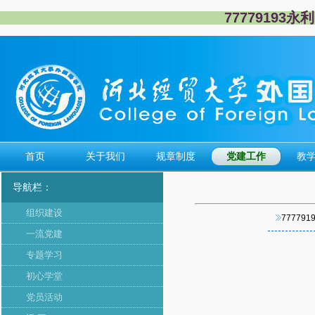
77779193
首页
关于我们
规章制度
党建工作
教
导航栏：
组织建设
7777
一流党建
专题学习
初心学堂
党员活动