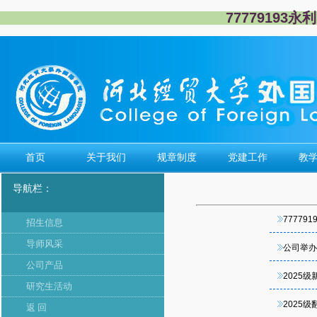
77779193
首页
关于我们
规章制度
党建工作
教
导航栏：
7777
招生信息
导师风采
公司举办
公司产品
2025
研究生活动
2025
返 回