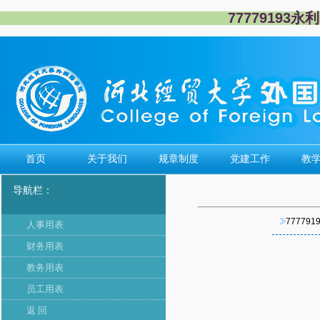
77779193
首页
关于我们
规章制度
党建工作
教
导航栏：
7777
人事用表
财务用表
教务用表
员工用表
返 回