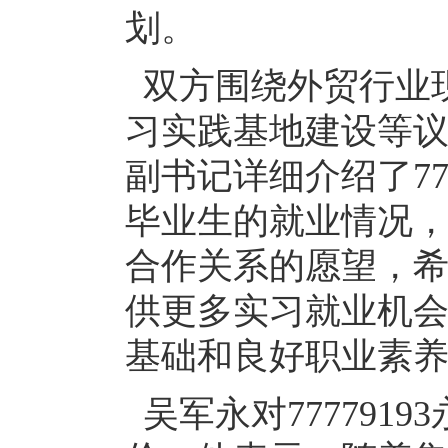
划。
双方围绕外贸行业
习实践基地建设等
副书记详细介绍了77
毕业生的就业情况
合作关系的愿望，
供更多实习就业机
基础和良好职业素
吴军永对777791