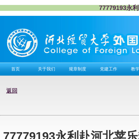
77779193
首页
关于我们
规章制度
党建工作
教
返回
77779193永利赴河北