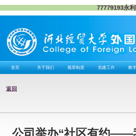
77779193
首页
关于我们
规章制度
党建工作
教
返回
公司举办“社区有约——我