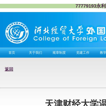
77779193
首页
关于我们
规章制度
党建工作
教
返回
天津财经大学