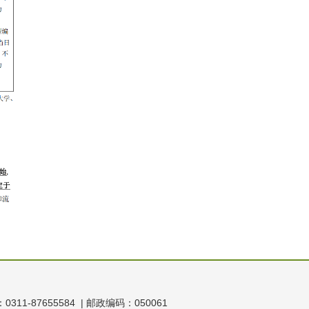
11-87655584 | 邮政编码：050061