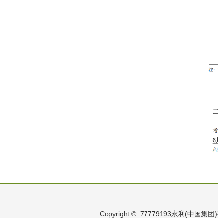
Copyright © 77779193永利(中