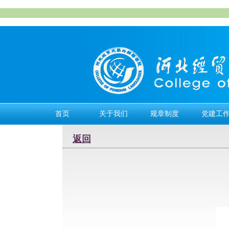
首页
关于我们
规章制度
党建工
返回