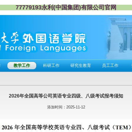
77779193永利(中国集团)有限公司官网
作
教学工作
科研工作
研究生教育
员工工作
2026年全国高等公司英语专业四级、八级考试报考须知
添加时间：
2025-11-12