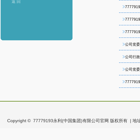
返 回
7777
7777
7777
公司党委
公司行政
公司党委
7777
Copyright © 77779193永利(中国集团)有限公司官网 版权所有 | 